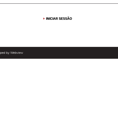
INICIAR SESSÃO
loped by
Webview